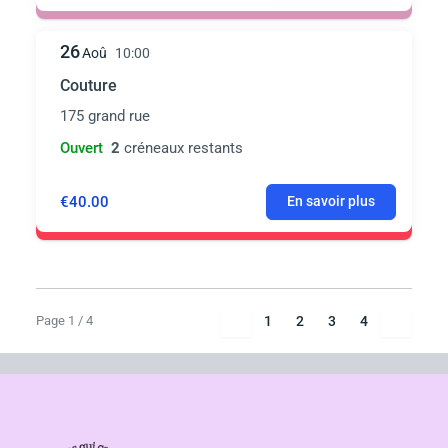
26
Aoû
10:00
Couture
175 grand rue
Ouvert
2
créneaux restants
€40.00
En savoir plus
Page 1 / 4
1
2
3
4