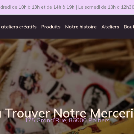
dredi de
10h
à
13h
et de
14h
à
19h
| Le samedi de
10h
à
12h3
 ateliers créatifs
Produits
Notre histoire
Ateliers
Bout
 Trouver Notre Merceri
175 Grand’Rue, 86000 Poitiers