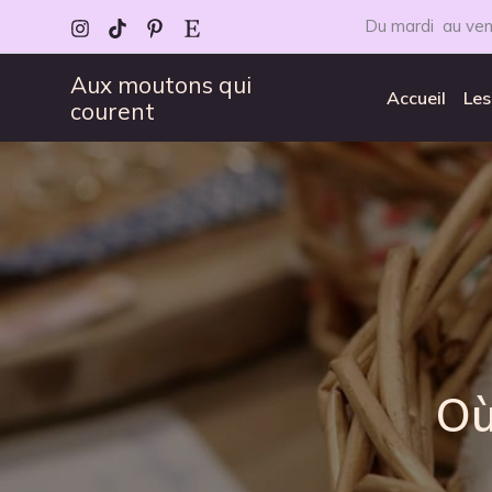
Aller
Du mardi au ven
au
contenu
Aux moutons qui
Accueil
Les
courent
Où