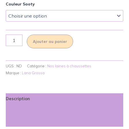
Couleur Sooty
quantité
Ajouter au panier
de
Meilenweit
100
Sooty
UGS :
ND
Catégorie :
Nos laines à chaussettes
Marque :
Lana Grossa
Description
Informations complémentaires
Avis (0)