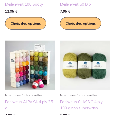
Meilenweit 100 Sooty
Meilenweit 50 Dip
12,95
€
7,95
€
Ce
Ce
Choix des options
Choix des options
produit
produit
a
a
plusieurs
plusieur
variations.
variatio
Les
Les
options
options
peuvent
peuvent
être
être
choisies
choisies
sur
sur
la
la
page
page
Nos laines à chaussettes
Nos laines à chaussettes
du
du
Edelweiss ALPAKA 4 ply 25
Edelweiss CLASSIC 4 ply
produit
produit
g
100 g non superwash