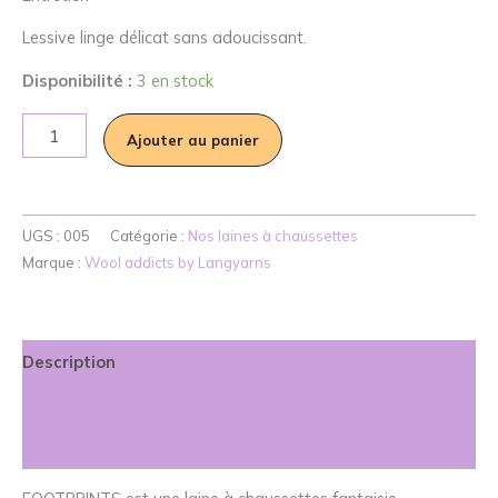
Lessive linge délicat sans adoucissant.
Disponibilité :
3 en stock
quantité
Ajouter au panier
de
Footprints
Wool
Addicts
UGS :
005
Catégorie :
Nos laines à chaussettes
Marque :
Wool addicts by Langyarns
Description
Informations complémentaires
Avis (0)